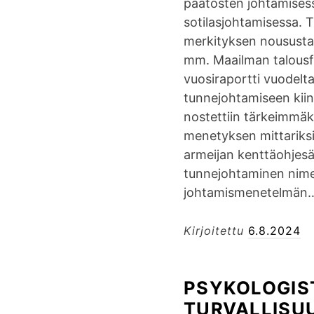
päätösten johtamises
sotilasjohtamisessa.
merkityksen noususta
mm. Maailman talous
vuosiraportti vuodelt
tunnejohtamiseen kiin
nostettiin tärkeimmäk
menetyksen mittariksi
armeijan kenttäohjes
tunnejohtaminen nime
johtamismenetelmä
Kirjoitettu
6.8.2024
PSYKOLOGIS
TURVALLISUU