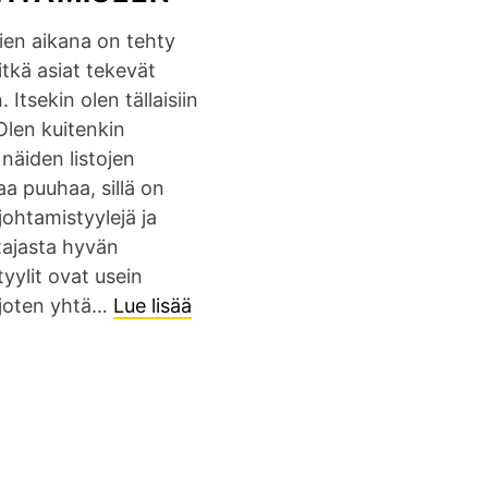
en aikana on tehty
mitkä asiat tekevät
 Itsekin olen tällaisiin
 Olen kuitenkin
 näiden listojen
a puuhaa, sillä on
johtamistyylejä ja
htajasta hyvän
tyylit ovat usein
, joten yhtä…
Lue lisää
I
t
s
e
m
y
ö