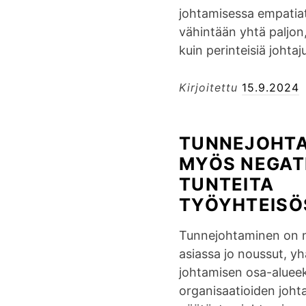
johtamisessa empatiat
vähintään yhtä paljon
kuin perinteisiä joht
Kirjoitettu
15.9.2024
TUNNEJOHTA
MYÖS NEGATI
TUNTEITA
TYÖYHTEIS
Tunnejohtaminen on n
asiassa jo noussut, y
johtamisen osa-alueeks
organisaatioiden johta