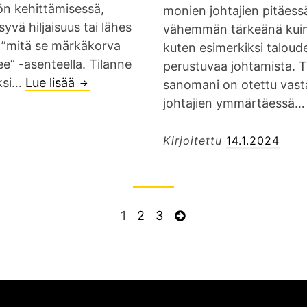
t
n
ön kehittämisessä,
monien johtajien pitäess
e
t
yvä hiljaisuus tai lähes
vähemmän tärkeänä kuin n
i
o
t ”mitä se märkäkorva
kuten esimerkiksi taloudel
t
i
ee” -asenteella. Tilanne
perustuvaa johtamista. T
a
m
eksi…
Lue lisää
M
sanomani on otettu vast
t
i
i
johtajien ymmärtäessä
y
m
k
ö
a
s
Kirjoitettu
14.1.2024
y
a
i
h
n
y
t
k
l
e
ä
i
S
1
S
2
S
3
S
i
y
a
i
i
i
e
s
t
n
v
v
v
u
ö
ä
n
u
u
u
r
s
n
o
a
s
n
s