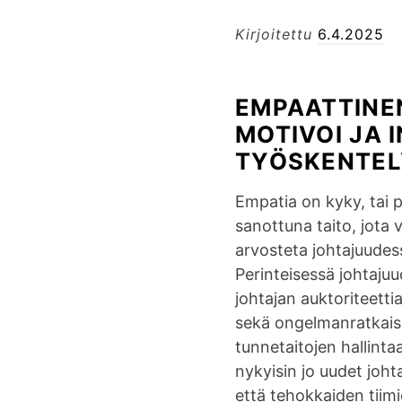
Kirjoitettu
6.4.2025
EMPAATTINE
MOTIVOI JA I
TYÖSKENTEL
Empatia on kyky, tai
sanottuna taito, jota v
arvosteta johtajuudess
Perinteisessä johtaju
johtajan auktoriteetti
sekä ongelmanratkais
tunnetaitojen hallinta
nykyisin jo uudet joht
että tehokkaiden tiimi