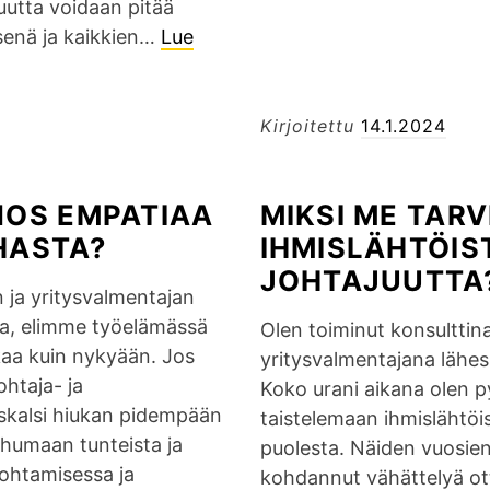
uutta voidaan pitää
k
a
s
n
senä ja kaikkien…
Lue
e
?
n
a
n
e
–
t
g
M
Kirjoitettu
14.1.2024
e
a
i
l
t
t
y
i
e
NOS EMPATIAA
MIKSI ME TAR
ä
i
n
HASTA?
IHMISLÄHTÖIS
v
s
JOHTAJUUTTA
i
e
n ja yritysvalmentajan
s
s
la, elimme työelämässä
Olen toiminut konsulttina
i
a
kaa kuin nykyään. Jos
yritysvalmentajana lähes
a
a
ohtaja- ja
Koko urani aikana olen py
t
d
skalsi hiukan pidempään
taistelemaan ihmislähtöi
u
a
humaan tunteista ja
puolesta. Näiden vuosien 
n
a
johtamisessa ja
kohdannut vähättelyä otta