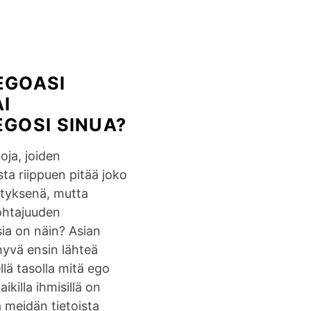
t
a
j
a
EGOASI
–
h
I
a
EGOSI SINUA?
l
l
oja, joiden
i
sta riippuen pitää joko
t
ytyksenä, mutta
s
ohtajuuden
e
ia on näin? Asian
t
hyvä ensin lähteä
k
ellä tasolla mitä ego
o
aikilla ihmisillä on
v
 meidän tietoista