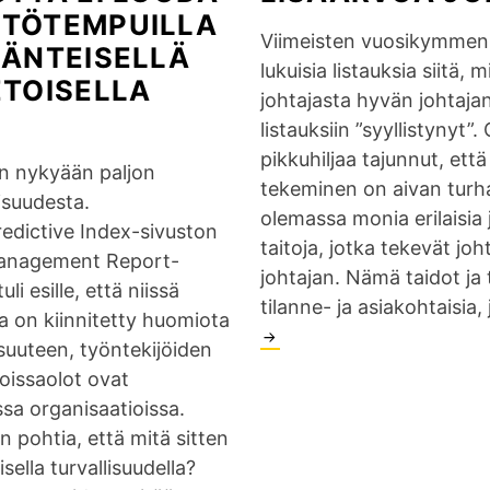
n
l
h
o
u
TÖTEMPUILLA
Viimeisten vuosikymmeni
s
i
t
r
?
JÄNTEISELLÄ
lukuisia listauksia siitä, 
p
t
a
g
ETOISELLA
johtajasta hyvän johtajan.
i
s
j
a
listauksiin ”syyllistynyt”.
r
e
a
n
pikkuhiljaa tajunnut, että
o
e
h
i
n nykyään paljon
tekeminen on aivan turha
i
k
a
s
isuudesta.
olemassa monia erilaisia 
t
o
l
a
edictive Index-sivuston
taitoja, jotka tekevät jo
i
e
l
a
Management Report-
johtajan. Nämä taidot ja 
i
g
i
t
li esille, että niissä
tilanne- ja asiakohtaisia
m
o
t
i
sa on kiinnitetty huomiota
i
s
s
o
suuteen, työntekijöiden
n
i
e
n
oissaolot ovat
t
s
e
a
sa organisaatioissa.
y
i
m
r
 pohtia, että mitä sitten
ö
n
y
v
sella turvallisuudella?
s
u
ö
o