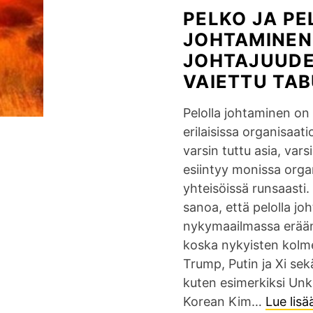
PELKO JA PE
JOHTAMINEN
JOHTAJUUD
VAIETTU TAB
Pelolla johtaminen on 
erilaisissa organisaati
varsin tuttu asia, vars
esiintyy monissa orga
yhteisöissä runsaasti.
sanoa, että pelolla j
nykymaailmassa eräänl
koska nykyisten kolme
Trump, Putin ja Xi sek
kuten esimerkiksi Unk
Korean Kim…
Lue lis