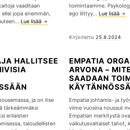
aitoja vaaditaan
toimintaamme. Psykologi
i
, ellei jopa enemmän,
ego liittyy…
Lue lisää
H
n
ajuuteen…
Lue lisää
E
a
e
m
l
n
p
l
Kirjoitettu
25.8.2024
–
a
i
j
a
t
o
JA HALLITSEE
EMPATIA ORGA
t
s
h
IVISIA
ARVONA – MIT
t
e
t
i
t
a
SAADAAN TOI
n
k
j
ÖSSÄÄN
KÄYTÄNNÖSSÄ
e
o
u
n
e
ousemassa, ja on itse
Empatia johtamis- ja työ
u
j
g
hä tärkeämmäksi
viime vuosina noussut m
d
o
o
i erilaisten
Empatian merkitystä ova
e
h
a
misessa, taloudellisten
vaikutusvaltaiset tahot, 
n