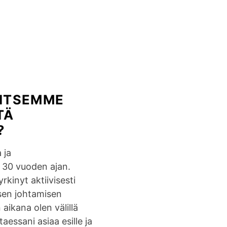
t
ä
t
u
n
t
o
VITSEMME
t
TÄ
u
?
o
l
 ja
i
 30 vuoden ajan.
s
rkinyt aktiivisesti
ä
sen johtamisen
a
aikana olen välillä
r
essani asiaa esille ja