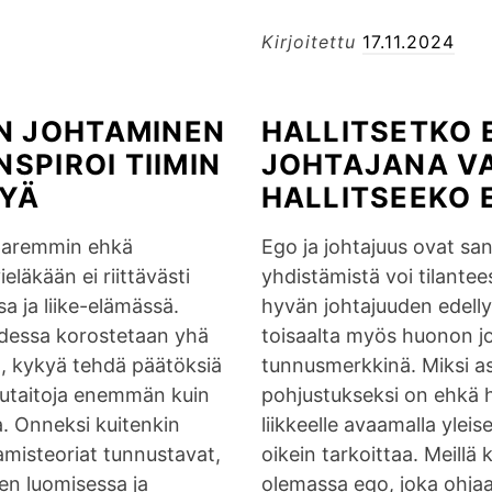
e
l
Kirjoitettu
17.11.2024
k
o
N JOHTAMINEN
HALLITSETKO 
j
NSPIROI TIIMIN
JOHTAJANA VA
a
p
YÄ
HALLITSEEKO 
e
 paremmin ehkä
Ego ja johtajuus ovat san
l
ieläkään ei riittävästi
yhdistämistä voi tilantee
o
a ja liike-elämässä.
hyvän johtajuuden edell
n
udessa korostetaan yhä
toisaalta myös huonon j
j
a, kykyä tehdä päätöksiä
tunnusmerkkinä. Miksi as
o
utaitoja enemmän kuin
pohjustukseksi on ehkä 
h
a. Onneksi kuitenkin
liikkeelle avaamalla yleis
t
amisteoriat tunnustavat,
oikein tarkoittaa. Meillä k
a
en luomisessa ja
olemassa ego, joka ohjaa
m