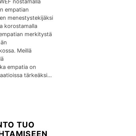
e
 WEF nostamalla
e
an empatian
k
en menestystekijäksi
o
a korostamalla
v
empatian merkitystä
i
män
h
ossa. Meillä
a
lä
s
ka empatia on
i
saatioissa tärkeäksi…
n
u
a
?
NTO TUO
HTAMISEEN