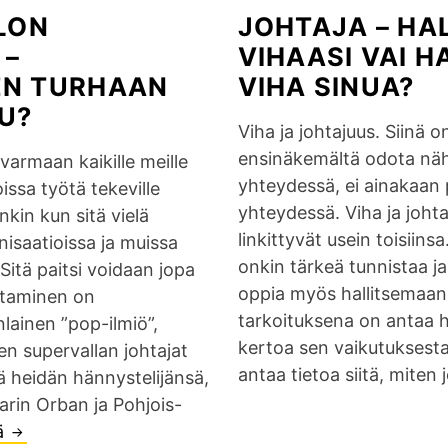
LON
JOHTAJA – HA
 –
VIHAASI VAI H
EN TURHAAN
VIHA SINUA?
U?
Viha ja johtajuus. Siinä o
ensinäkemältä odota nä
varmaan kaikille meille
yhteydessä, ei ainakaan p
oissa työtä tekeville
yhteydessä. Viha ja johta
inkin kun sitä vielä
linkittyvät usein toisiins
nisaatioissa ja muissa
onkin tärkeä tunnistaa ja
 Sitä paitsi voidaan jopa
oppia myös hallitsemaan.
ohtaminen on
tarkoituksena on antaa h
ainen ”pop-ilmiö”,
kertoa sen vaikutuksest
n supervallan johtajat
antaa tietoa siitä, miten
ä heidän hännystelijänsä,
arin Orban ja Pohjois-
ää
P