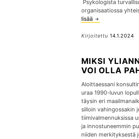
Psykologista turvallis
organisaatiossa yhtei
lisää
P
s
y
Kirjoitettu
14.1.2024
k
o
MIKSI YLIAN
l
VOI OLLA PA
o
g
Aloittaessani konsulti
i
uraa 1990-luvun lopul
s
täysin eri maailmanai
t
silloin vahingossakin j
a
tiimivalmennuksissa u
t
ja innostuneemmin pu
u
niiden merkityksestä 
r