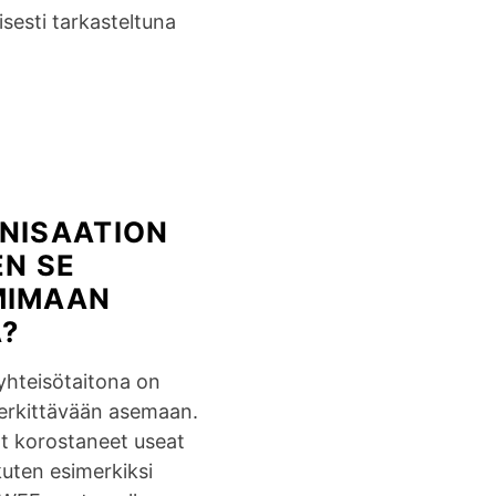
i
sesti tarkasteltuna
h
a
a
s
i
v
NISAATION
a
EN SE
i
h
MIMAAN
a
?
l
l
yhteisötaitona on
i
erkittävään asemaan.
t
t korostaneet useat
s
kuten esimerkiksi