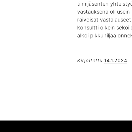
tiimijäsenten yhteisty
v
vastauksena oli usein s
a
raivoisat vastalausee
l
konsultti oikein sekoil
l
alkoi pikkuhiljaa onn
i
s
u
Kirjoitettu
14.1.2024
u
t
t
a
A
e
i
r
l
t
u
i
o