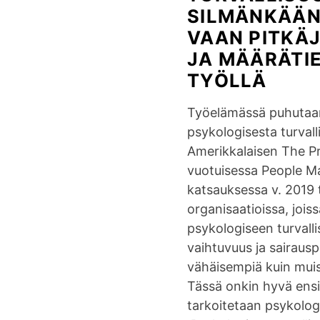
SILMÄNKÄÄN
VAAN PITKÄ
JA MÄÄRÄTI
TYÖLLÄ
Työelämässä puhutaa
psykologisesta turvall
Amerikkalaisen The Pr
vuotuisessa People 
katsauksessa v. 2019 tu
organisaatioissa, jois
psykologiseen turvalli
vaihtuvuus ja sairausp
vähäisempiä kuin muis
Tässä onkin hyvä ensin
tarkoitetaan psykologi