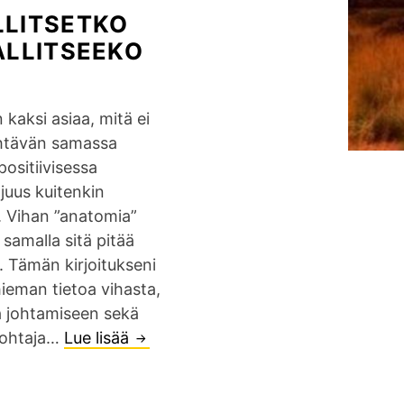
LLITSETKO
ALLITSEEKO
n kaksi asiaa, mitä ei
htävän samassa
ositiivisessa
juus kuitenkin
a. Vihan ”anatomia”
 samalla sitä pitää
 Tämän kirjoitukseni
ieman tietoa vihasta,
a johtamiseen sekä
 johtaja…
Lue lisää
J
o
h