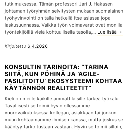
a
tutkimuksessa. Tämän professori Jari J. Hakasen
n
r
johtaman työryhmän selvitysten mukaan suomalainen
i
v
työhyvinvointi on tällä hetkellä itse asiassa jopa
s
o
laskusuunnassa. Vaikka työn voimavarat ovat monilla
a
i
työntekijöillä vielä kohtuullisella tasolla,…
Lue lisää
O
a
s
r
t
t
g
Kirjoitettu
6.4.2026
i
a
a
o
,
n
n
KONSULTIN TARINOITA: ”TARINA
s
i
u
SIITÄ, KUN PÖHINÄ JA ’AGILE-
i
s
k
FASILITOITU’ EKOSYSTEEMI KOHTAA
l
a
k
KÄYTÄNNÖN REALITEETIT”
l
a
o
ä
t
s
Kieli on meille kaikille ammattilaisille tärkeä työkalu.
k
i
e
Tavallisesti se toimii hyvin ollessamme
r
o
n
vuorovaikutuksessa kollegan, asiakkaan tai jonkun
i
i
j
muun kohtaamamme ihmisen kanssa, mutta joskus se
i
s
o
kääntyy tarkoitustaan vastaan. Hyvin se toimii silloin,
s
s