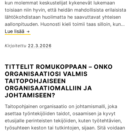
h
kun molemmat keskustelijat kykenevät lukemaan
i
a
d
toisiaan niin hyvin, että heidän mahdollisista erilaisista
t
p
i
lähtökohdistaan huolimatta he saavuttavat yhteisen
i
i
n
aallonpituuden. Huonosti kieli toimii taas silloin, kun…
l
t
v
Lue lisää
K
a
ä
a
o
n
ä
i
n
Kirjoitettu
22.3.2026
t
y
a
s
e
h
r
u
i
ä
TITTELIT ROMUKOPPAAN – ONKO
j
l
s
e
ORGANISAATIOSI VALMIS
e
t
s
n
TAITOPOHJAISEEN
n
i
a
e
ORGANISAATIOMALLIIN JA
l
n
a
m
JOHTAMISEEN?
i
t
r
m
i
a
v
ä
Taitopohjainen organisaatio on johtamismalli, joka
a
r
o
n
asettaa työntekijöiden taidot, osaamisen ja kyvyt
n
i
j
p
etusijalle perinteisten tekijöiden, kuten työtehtävien,
u
n
o
a
työsuhteen keston tai tutkintojen, sijaan. Sitä voidaan
s
o