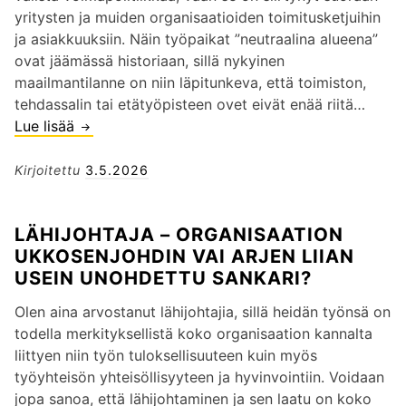
o
s
m
ö
yritysten ja muiden organisaatioiden toimitusketjuihin
m
e
m
n
ja asiakkuuksiin. Näin työpaikat ”neutraalina alueena”
i
n
i
a
ovat jäämässä historiaan, sillä nykyinen
t
y
n
i
maailmantilanne on niin läpitunkeva, että toimiston,
a
t
y
k
tehdassalin tai etätyöpisteen ovet eivät enää riitä…
r
i
k
a
Lue lisää
J
v
m
k
p
o
i
e
ö
o
h
Kirjoitettu
3.5.2026
t
n
s
m
t
s
ä
o
m
a
e
o
LÄHIJOHTAJA – ORGANISAATION
l
i
j
e
n
UKKOSENJOHDIN VAI ARJEN LIIAN
u
a
u
i
USEIN UNOHDETTU SANKARI?
t
–
u
h
m
ä
d
m
Olen aina arvostanut lähijohtajia, sillä heidän työnsä on
u
l
e
i
todella merkityksellistä koko organisaation kannalta
r
ä
n
s
liittyen niin työn tuloksellisuuteen kuin myös
e
j
j
t
työyhteisön yhteisöllisyyteen ja hyvinvointiin. Voidaan
n
ä
o
e
jopa sanoa, että lähijohtaminen ja sen laatu on koko