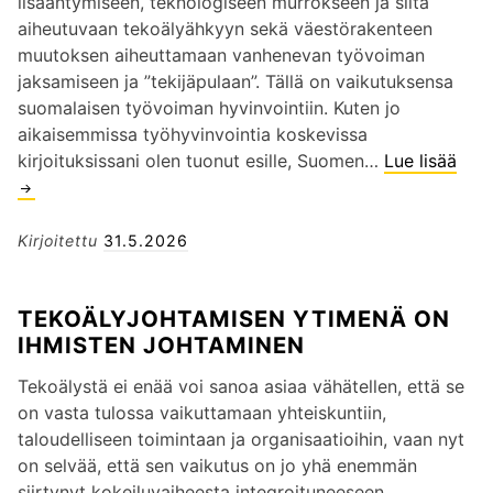
s
lisääntymiseen, teknologiseen murrokseen ja siitä
o
i
u
aiheutuvaan tekoälyähkyyn sekä väestörakenteen
s
t
o
muutoksen aiheuttamaan vanhenevan työvoiman
i
u
n
jaksamiseen ja ”tekijäpulaan”. Tällä on vaikutuksensa
i
k
l
suomalaisen työvoiman hyvinvointiin. Kuten jo
t
s
a
aikaisemmissa työhyvinvointia koskevissa
ä
i
i
kirjoituksissani olen tuonut esille, Suomen…
Lue lisää
”
m
a
d
Q
a
v
a
u
h
i
l
i
Kirjoitettu
31.5.2026
d
e
l
e
o
r
a
t
l
a
TEKOÄLYJOHTAMISEN YTIMENÄ ON
e
C
l
s
IHMISTEN JOHTAMINEN
l
r
i
k
i
a
s
y
Tekoälystä ei enää voi sanoa asiaa vähätellen, että se
k
c
t
n
on vasta tulossa vaikuttamaan yhteiskuntiin,
u
k
a
ä
taloudelliseen toimintaan ja organisaatioihin, vaan nyt
i
i
p
B
on selvää, että sen vaikutus on jo yhä enemmän
n
n
ä
r
siirtynyt kokeiluvaiheesta integroituneeseen