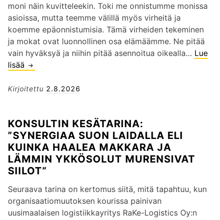
moni näin kuvitteleekin. Toki me onnistumme monissa
asioissa, mutta teemme välillä myös virheitä ja
koemme epäonnistumisia. Tämä virheiden tekeminen
ja mokat ovat luonnollinen osa elämäämme. Ne pitää
vain hyväksyä ja niihin pitää asennoitua oikealla…
Lue
lisää
K
u
n
Kirjoitettu
2.8.2026
p
a
KONSULTIN KESÄTARINA:
s
”SYNERGIAA SUON LAIDALLA ELI
k
KUINKA HAALEA MAKKARA JA
a
LÄMMIN YKKÖSOLUT MURENSIVAT
o
SIILOT”
s
u
Seuraava tarina on kertomus siitä, mitä tapahtuu, kun
u
organisaatiomuutoksen kourissa painivan
t
uusimaalaisen logistiikkayritys RaKe-Logistics Oy:n
u