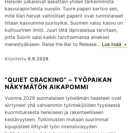
s
Helsinki julkaisivat äskettäin yhden tärkeimmistä
ä
t
kasvuraporteista vuosiin. Tuore paperi kertoo sen,
t
u
mitä liian harvat valtiolliset paperit ovat tunnistaneet
a
m
hitaan kasvumme juurisyiksi. Suomen vaisu kasvu on
r
i
kulttuurinen ilmiö. Juuri tätä läpivalaisua tarvitaan,
i
s
jotta Suomi saisi kaikki tarvitsemansa ainekset
n
e
menestyäkseen. Raise the Bar to Release…
Lue lisää
K
a
n
o
:
s
n
Kirjoitettu
6.6.2026
”
t
s
S
i
u
y
”QUIET CRACKING” – TYÖPAIKAN
g
l
n
NÄKYMÄTÖN AIKAPOMMI
m
t
e
a
i
r
Vuonna 2026 suomalaisen työelämän haasteet ovat
j
n
g
siirtyneet yhä vahvemmin työntekijöiden fyysisestä
a
j
i
kuormituksesta henkiseen ja rakenteelliseen
o
a
a
kestävyyteen. Tutkimusten mukaan suurimmat
n
a
a
kipupisteet liittyvät työn intensiivisyyden
k
r