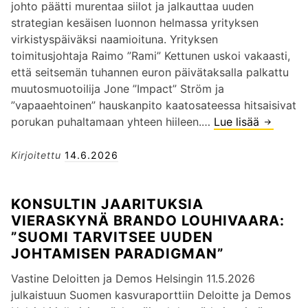
johto päätti murentaa siilot ja jalkauttaa uuden
u
strategian kesäisen luonnon helmassa yrityksen
l
virkistyspäiväksi naamioituna. Yrityksen
e
toimitusjohtaja Raimo ”Rami” Kettunen uskoi vakaasti,
t
että seitsemän tuhannen euron päivätaksalla palkattu
t
muutosmuotoilija Jone ”Impact” Ström ja
i
”vapaaehtoinen” hauskanpito kaatosateessa hitsaisivat
m
porukan puhaltamaan yhteen hiileen.…
Lue lisää
K
e
o
e
n
Kirjoitettu
14.6.2026
n
s
–
u
E
KONSULTIN JAARITUKSIA
l
p
VIERASKYNÄ BRANDO LOUHIVAARA:
t
ä
”SUOMI TARVITSEE UUDEN
i
o
JOHTAMISEN PARADIGMAN”
n
n
k
n
Vastine Deloitten ja Demos Helsingin 11.5.2026
e
i
julkaistuun Suomen kasvuraporttiin Deloitte ja Demos
s