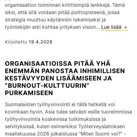
s
m
h
n
organisaation toiminnan kriittisimpiä lenkkejä. Tämä
i
ä
t
j
siksi, että sitä voidaan pitää polttopisteenä, jossa
v
h
a
o
strategia muuttuu käytännön tekemiseksi ja
a
d
m
h
työntekijän arki kohtaa yrityksen vision…
Lue lisää
L
t
ä
i
t
ä
s
j
s
a
h
Kirjoitettu
19.4.2026
i
a
e
m
i
i
a
n
i
j
l
r
ORGANISAATIOISSA PITÄÄ YHÄ
p
n
o
o
i
ENEMMÄN PANOSTAA INHIMILLISEN
a
e
h
t
t
KESTÄVYYDEN LISÄÄMISEEN JA
r
n
t
”
t
”BURNOUT-KULTTUURIN”
a
a
e
PURKAMISEEN
d
j
l
i
a
e
Suomalaisten työhyvinvointi ei tällä hetkellä voi
g
–
m
kovinkaan hyvin. Asia tulee selvästi esille tuoreimmissa
m
O
a
työhyvinvointia koskevissa tutkimuksissa ja
a
r
a
selvityksissä, kuten esimerkiksi Työterveyslaitoksen
n
g
n
maaliskuussa 2026 julkaistussa ”Miten Suomi voi?” -
”
a