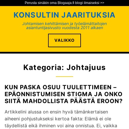
Perusta sinäkin oma Blogaaja.fi blogi ilmaiseksi >>
S
KONSULTIN JAARITUKSIA
i
i
Johtamisen kehittämisen ja työelämättaitojen
asiantuntijasivusto vuodesta 2011 alkaen
r
r
VALIKKO
y
s
i
s
Kategoria:
Johtajuus
ä
l
t
KUN PASKA OSUU TUULETTIMEEN –
ö
EPÄONNISTUMISEN STIGMA JA ONKO
ö
SIITÄ MAHDOLLISTA PÄÄSTÄ EROON?
n
Artikkelini alussa on ensin hyvä tämänkertaisen
aiheeni pohjustukseksi kertoa fakta: Elämä ei ole
täydellistä eikä ihminen voi aina onnistua. Ei, vaikka