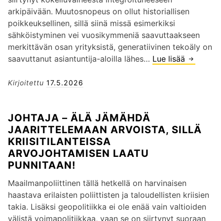
k
g
ä
a
arkipäivään. Muutosnopeus on ollut historiallisen
a
”
s
n
poikkeuksellinen, sillä siinä missä esimerkiksi
h
–
t
d
sähköistyminen vei vuosikymmeniä saavuttaakseen
a
T
ä
o
merkittävän osan yrityksistä, generatiivinen tekoäly on
a
y
e
L
saavuttanut asiantuntija-aloilla lähes…
Lue lisää
T
l
ö
r
o
e
e
p
o
u
k
Kirjoitettu
17.5.2026
a
a
o
h
o
m
i
n
i
ä
a
k
JOHTAJA – ÄLÄ JÄMÄHDÄ
?
v
l
k
a
JAARITTELEMAAN ARVOISTA, SILLÄ
a
y
k
n
KRIISITILANTEISSA
a
j
a
n
ARVOJOHTAMISEN LAATU
r
o
r
ä
PUNNITAAN!
a
h
a
k
:
t
j
y
Maailmanpoliittinen tällä hetkellä on harvinaisen
”
a
a
m
haastava erilaisten poliittisten ja taloudellisten kriisien
S
m
l
ä
takia. Lisäksi geopolitiikka ei ole enää vain valtioiden
u
i
ä
t
välistä voimapolitiikkaa, vaan se on siirtynyt suoraan